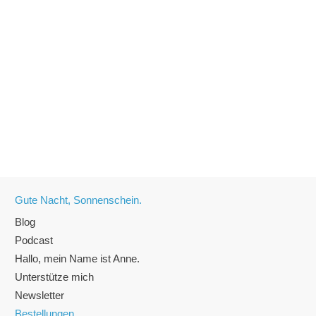
Heute vor einem Jahr ist das Märchen Der Froschkönig live
gegangen und mein Abenteuer Märchen-Podcast beginnt.
Seitdem wurden aus 3 Sonnenscheinen, 10, dann 100 und nun
sind es
Mehr Lesen
Gute Nacht, Sonnenschein.
Blog
Podcast
Hallo, mein Name ist Anne.
Unterstütze mich
Newsletter
Bestellungen