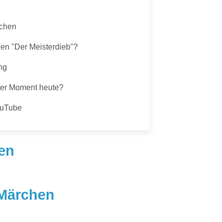
rchen
en "Der Meisterdieb"?
ng
ter Moment heute?
ouTube
en
 Märchen