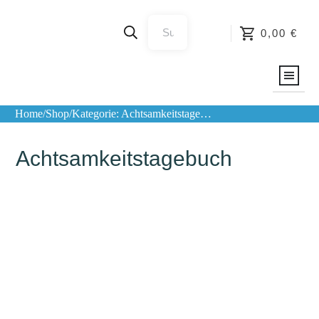
0,00 €
Blog
Home
/
Shop
/
Kategorie: Achtsamkeitstagebuch
Podcast
Achtsamkeitstagebuch
Shop
Über
mich
Merchandise